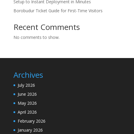
Setup to Instant Deployment in Minutes
Borobudur Ticket Guide for First-Time Visitors
Recent Comments
No comments to show.
Archives
July 2026
June 2026
May 2026
April 2026
February 2026
January 2026