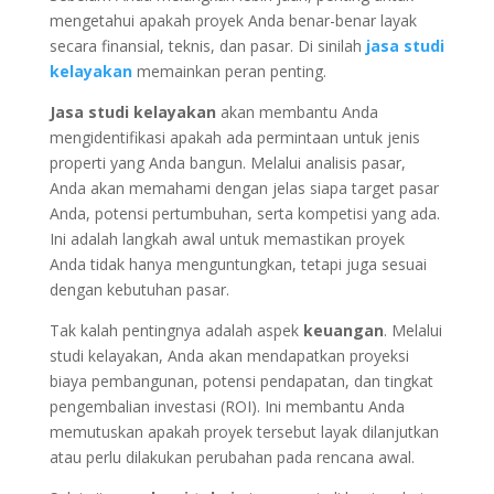
mengetahui apakah proyek Anda benar-benar layak
secara finansial, teknis, dan pasar. Di sinilah
jasa studi
kelayakan
memainkan peran penting.
Jasa studi kelayakan
akan membantu Anda
mengidentifikasi apakah ada permintaan untuk jenis
properti yang Anda bangun. Melalui analisis pasar,
Anda akan memahami dengan jelas siapa target pasar
Anda, potensi pertumbuhan, serta kompetisi yang ada.
Ini adalah langkah awal untuk memastikan proyek
Anda tidak hanya menguntungkan, tetapi juga sesuai
dengan kebutuhan pasar.
Tak kalah pentingnya adalah aspek
keuangan
. Melalui
studi kelayakan, Anda akan mendapatkan proyeksi
biaya pembangunan, potensi pendapatan, dan tingkat
pengembalian investasi (ROI). Ini membantu Anda
memutuskan apakah proyek tersebut layak dilanjutkan
atau perlu dilakukan perubahan pada rencana awal.