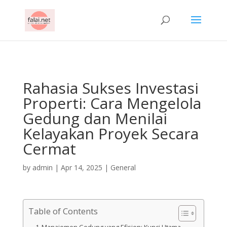
AsflkB^19sdjbA13!
Rahasia Sukses Investasi
Properti: Cara Mengelola
Gedung dan Menilai
Kelayakan Proyek Secara
Cermat
by
admin
|
Apr 14, 2025
|
General
Table of Contents