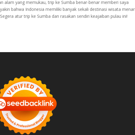
an alam yang memukau, trip ke Sumba benar-benar memberi saya
yakin bahwa Indonesia memiliki banyak sekali destinasi wisata menar
 Segera atur trip ke Sumba dan rasakan sendiri keajaiban pulau ini!