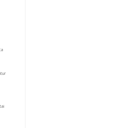
ta
tur
i
tai