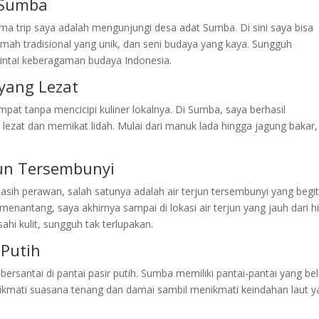
 Sumba
ma trip saya adalah mengunjungi desa adat Sumba. Di sini saya bisa
mah tradisional yang unik, dan seni budaya yang kaya. Sungguh
ntai keberagaman budaya Indonesia.
yang Lezat
mpat tanpa mencicipi kuliner lokalnya. Di Sumba, saya berhasil
ezat dan memikat lidah. Mulai dari manuk lada hingga jagung bakar,
jun Tersembunyi
h perawan, salah satunya adalah air terjun tersembunyi yang begi
nantang, saya akhirnya sampai di lokasi air terjun yang jauh dari h
ahi kulit, sungguh tak terlupakan.
 Putih
bersantai di pantai pasir putih. Sumba memiliki pantai-pantai yang b
enikmati suasana tenang dan damai sambil menikmati keindahan laut 