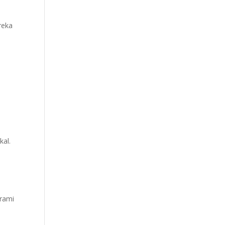
reka
kal.
erami